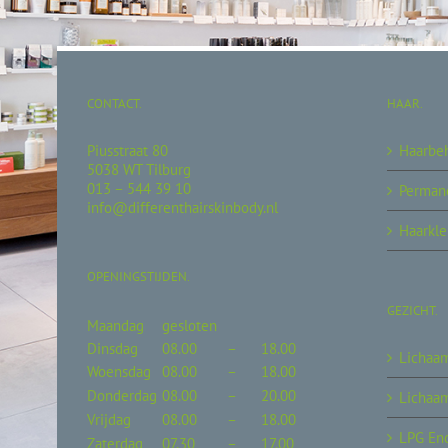
CONTACT.
HAAR.
Piusstraat 80
Haarbe
5038 WT Tilburg
013 – 544 39 10
Permane
info@differenthairskinbody.nl
Haarkle
OPENINGSTIJDEN.
GEZICHT.
Maandag
gesloten
Dinsdag
08.00
–
18.00
Lichaa
Woensdag
08.00
–
18.00
Donderdag
08.00
–
20.00
Lichaa
Vrijdag
08.00
–
18.00
LPG En
Zaterdag
07.30
–
17.00