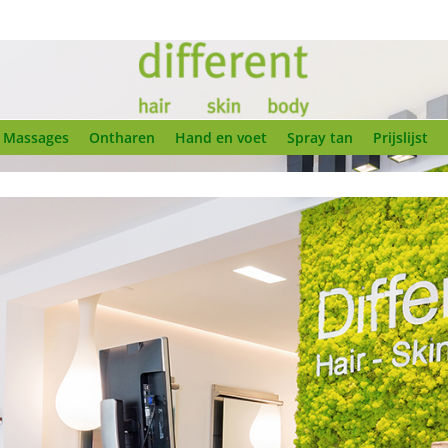
Massages
Ontharen
Hand en voet
Spray tan
Prijslijst