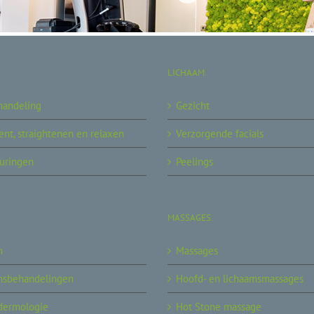
LICHAAM.
handeling
Gezicht
nt, straightenen en relaxen
Verzorgende facials
uringen
Peelings
MASSAGES.
m
Massages
msbehandelingen
Hoofd- en lichaamsmassages
dermologie
Hot Stone massage