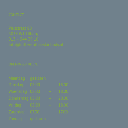
CONTACT.
Piusstraat 80
5038 WT Tilburg
013 – 544 39 10
info@differenthairskinbody.nl
OPENINGSTIJDEN.
Maandag
gesloten
Dinsdag
08.00
–
18.00
Woensdag
08.00
–
18.00
Donderdag
08.00
–
20.00
Vrijdag
08.00
–
18.00
Zaterdag
07.30
–
17.00
Zondag
gesloten